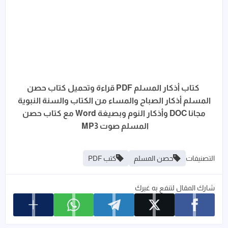
كتاب أذكار المسلم PDF قراءة وتحميل كتاب حصن
المسلم أذكار الصباح والمساء من الكتاب والسنة النبوية
مجانا DOC وأذكار النوم وبصيغة Word مع كتاب حصن
المسلم صوت MP3
التصنيفات
حصن المسلم
كتب PDF
شارك المقال لتنفع به غيرك
عرض المزيد م
شارك على facebook
شارك على x
شارك على telegram
شارك على whatsapp