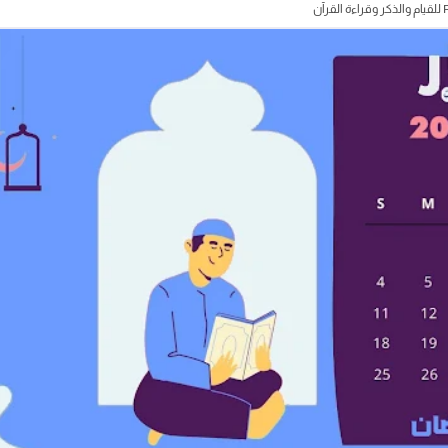
جدول عبادات رمضان 2026 جدول شهر رمضان PDF للقيام والذكر وقراءة القرآن