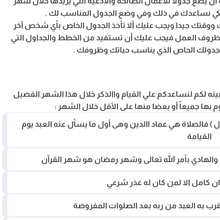
 أن يضع جدولا للأعمال الصالحة والأدعية التي يريدها خلال شهر
لكي نساعدك في ذلك وفي وضع الجدول المناسب لك .
ك ووقتك جيدا ويجب عليك ألا تأخذ الجدول الخاص بأي شخص آخر
روف العمل فيجب عليك أن تستفيد من الخطط والجداول التي
دولك الحاص الذي يناسب حياتك وظروفك .
لكم جدول شهر رمضان 2026 الذي سنبينه لكم لنساعدكم علي القيام واالذكر خلال هذا الشهر الفضيل
بها جميعاً أو بعضا منها على الأقل خلال الشهر :
ل ) فالصلاة هي عماد االدين وهى أول ما يسأل عنه العبد يوم
القيامة
 والهادي بأمر الله تعالى وشهر رمضان هو شهر القرآن
 كامل الا لمن كان له عذر شرعي
رب به العبد من ربه بعد الصلوات المفروضة