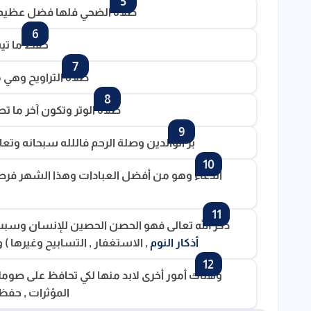
صلاة الضحي فلها فضل عظيم وك
حفظ ما تيس
صلاة التراويح وهي
صلاة الوتر وتكون آخر ما تص
بر الوالدين وصلة الرحم فاللله سبحانه 
الدعاء وهو من أفضل العبادات وهذا الشهر فرص
ذكر الله تعالى فهو الحصن الحصين للإنسان وسبب
أذكار النوم
, الاستغفار , التسابيح وغيرها )
وهناك أمور أخرى لابد منها لكي تحافظ على صوم
المؤثرات , حفظ 