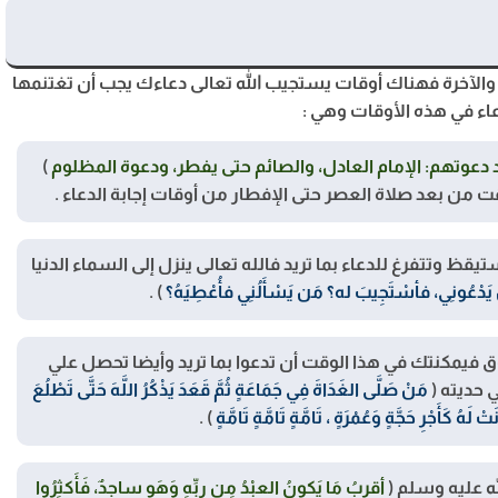
والآخرة فهناك أوقات يستجيب الله تعالى دعاءك يجب أن تغتنمها
ء في هذه الأوقات وهي :
رد دعوتهم: الإمام العادل، والصائم حتى يفطر، ودعوة المظلوم
)
 من بعد صلاة العصر حتى الإفطار من أوقات إجابة الدعاء .
ظ وتتفرغ للدعاء بما تريد فالله تعالى ينزل إلى السماء الدنيا
َدْعُونِي، فأسْتَجِيبَ له؟ مَن يَسْأَلُنِي فأُعْطِيَهُ؟
) .
 فيمكنتك في هذا الوقت أن تدعوا بما تريد وأيضا تحصل علي
ي حديته (
مَنْ صَلَّى الغَدَاةَ فِي جَمَاعَةٍ ثُمَّ قَعَدَ يَذْكُرُ اللَّهَ حَتَّى تَطْلُعَ
َهُ كَأَجْرِ حَجَّةٍ وَعُمْرَةٍ ، تَامَّةٍ تَامَّةٍ تَامَّةٍ
) .
ه عليه وسلم (
أقربُ مَا يَكونُ العبْدُ مِن ربِّهِ وَهَو ساجدٌ، فَأَكثِرُوا