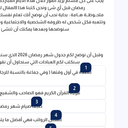
يجب على كل مسلم يريد الفوز خلال هذه الأيام المباركة
نصائح للإلتزام بجدول العبادة في شهر رمضان
رمضان قبل أي شئ ونحن كتبنا هذا االمقال 
ملحــوظــة هــامة : بداية نحب أن نوضح أنك تعلم نفس
جدول شهر رمضان PDF كامل
وتتعبه فكل شخص له ظروفه الشخصية والاجتماعية وظ
سنوضحها وبعدها يمكنك أن تنشئ ج
وقبل أن نوضح 
سنكتب لكم العبادات التي سنحاول أن نقوم 
الصلاة في أول وقتها ( وفي جماعة بالنسبة للرجا
قراءة القرآن الكريم فهو الصاحب والشفيع
طبعا صيام شهر رمضان
السنن الرواتب فهي أفضل ما يتق