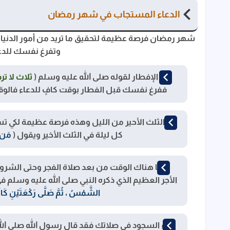
الدعاء المستجاب في شهر رمضان
شهر رمضان فرصة عظيمة لتحقيق ما تريد من أمور الدنيا 
وتفرغ نفسك للدعا
عند الإفطار لقوله صلى الله عليه وسلم (
ثلاث لا ت
ففرغ نفسك قبل الفطار بوقت كافٍ للدعاء فالوقت
في الثلث الأحير من الليل وهذه فرصة عظيمة لكي تستيق
كل ليلة في الثلث الأخير ويقول (
مَن ي
أيضا هناك الوقت من بعد صلاة الفجر وحتى الشروق
الأجر العظيم الذي ذكره النبي صلى الله عليه وسلم ف
الشَّمْسُ ، ثُمَّ صَلَّى رَكْعَتَيْنِ كَانَتْ ل
أثناء السجود في صلاتك فقد قال رسول الله صلى الل