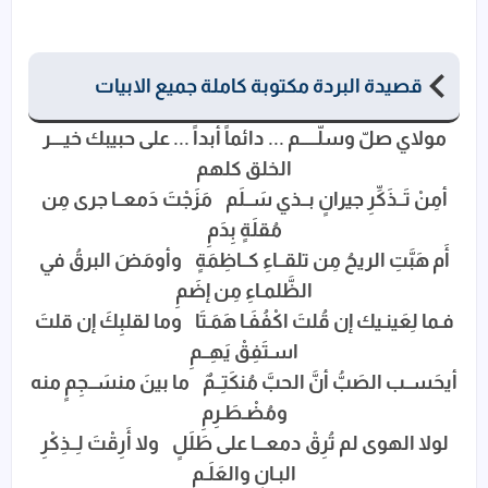
قصيدة البردة مكتوبة كاملة جميع الابيات
مولاي صلّ وسلّـــــم ... دائماً أبداً ... على حبيبك خيــــر
الخلق كلهم
أمِنْ تَــذَكِّرِ جيرانٍ بــذي سَــلَم مَزَجْتَ دَمعــا جرى مِن
مُقلَةٍ بِدَمِ
أَم هَبَّتِ الريحُ مِن تلقــاءِ كــاظِمَةٍ وأومَضَ البرقُ في
الظَّلمـاءِ مِن إضَمِ
فـما لِعَينـيك إن قُلتَ اكْفُفَـا هَمَـتَا وما لقلبِكَ إن قلتَ
اسـتَفِقْ يَهِــمِ
أيحَســب الصَبُّ أنَّ الحبَّ مُنكَتِــمٌ ما بينَ منسَــجِمٍ منه
ومُضْـطَـرِمِ
لولا الهوى لم تُرِقْ دمعـــا على طَلَلٍ ولا أَرِقْتَ لِــذِكْرِ
البـانِ والعَلَـمِ