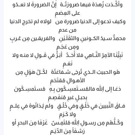
وأكَّــدَت زُهدَهُ فيها ضرورَتُــهُ إنَّ الضرورةَ لا تعــدُو
على العِصَمِ
وكيف تدعو إلى الدنيا ضرورة من لولاه لم تخرج الدنيا
من عدم
محمدٌّ سـيدُ الكــونينِ والثقَلَـيْنِ والفريقـين مِن عُـربٍ
ومِن عَجَـمِ
نَبِيُّنَـا الآمِرُ النَّــاهِي فلا أَحَــدٌ أبَـرُّ في قَــولِ لا منـه ولا
نَعَـمِ
هُو الحبيبُ الــذي تُرجَى شـفاعَتُهُ لكُــلِّ هَوْلٍ مِن
الأهـوالِ مُقتَحَمِ
دَعَـا إلى اللهِ فالمُسـتَمسِـكُون بِـهِ مُستَمسِـكُونَ
بِحبـلٍ غيرِ مُنفَصِـمِ
فــاقَ النَّبيينَ في خَلْـقٍ وفي خُلُـقٍ ولم يُـدَانُوهُ في عِلــمٍ
ولا كَـرَمِ
وكُــلُّهُم مِن رسـولِ اللهِ مُلتَمِـسٌ غَرْفَا مِنَ البحرِ أو
رَشفَاً مِنَ الدِّيَـمِ