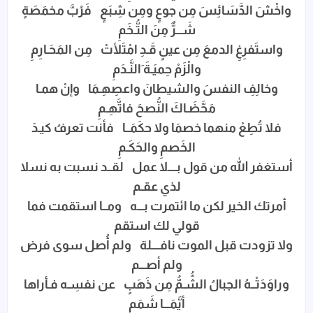
واخْشَ الدَّسَائِسَ مِن جوعٍ ومِن شِبَعٍ فَرُبَّ مخمَصَةٍ
شَـــرٌّ مِنَ التُّـخَمِ
واستَفرِغِ الدمعَ مِن عينٍ قَـدِ امْتَلأتْ مِن المَحَـارِمِ
والْزَمْ حِميَـةَ َالنَّـدَمِ
وخالِفِ النفسَ والشيطانَ واعصِهِـمَا وإنْ همـا
مَحَّضَـاكَ النُّصحَ فاتَّهِـمِ
فلا تُطِعْ منهما خصمَا ولا حكَمَــا فأنت تعرفُ كيـدَ
الخَصمِ والحَكَـمِ
أستغفر الله من قول بــــلا عمل لقــد نسبت به نسلا
لذي عقـم
أمرتك الخير لكن ما ائتمرت بـــه ومــا استقمت فما
قولي لك استقم
ولا تزودت قبل الموت نافــــلة ولم أُصل سوى فرض
ولم أصـــم
وراوَدَتْــهُ الجبالُ الشُّـمُّ مِن ذَهَبٍ عن نفسِـه فـأراها
أيَّمَـــا شَمَمِ