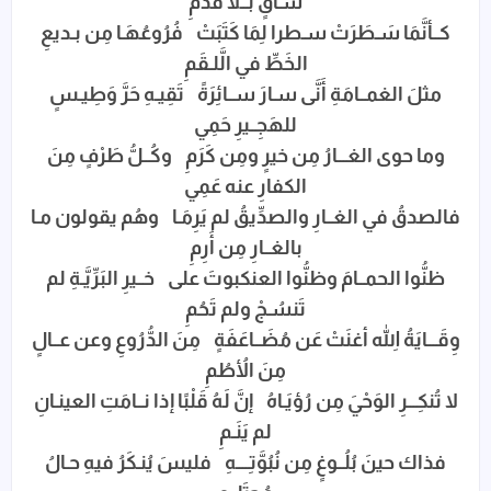
سـاقٍ بــلا قَدَمِ
كــأنَّمَا سَـطَرَتْ سـطرا لِمَا كَتَبَتْ فُرُوعُهَـا مِن بـديعِ
الخَطِّ في الَّلـقَمِ
مثلَ الغمــامَةِ أَنَّى سـارَ ســائِرَةً تَقِيـهِ حَرَّ وَطِيـسٍ
للهَجِــيرِ حَمِي
وما حوى الغـــارُ مِن خيرٍ ومِن كَرَمِ وكُــلُّ طَرْفٍ مِنَ
الكفارِ عنه عَمِي
فالصدقُ في الغــارِ والصدِّيقُ لم يَرِمَـا وهُم يقولون مـا
بالغــارِ مِن أَرِمِ
ظنُّوا الحمــامَ وظنُّوا العنكبوتَ على خــيرِ البَرِّيَّـةِ لم
تَنسُـجْ ولم تَحُمِ
وِقَـــايَةُ اللهِ أغنَتْ عَن مُضَــاعَفَةٍ مِنَ الدُّرُوعِ وعن عــالٍ
مِنَ الأُطُمِ
لا تُنكِـــرِ الوَحْيَ مِن رُؤيَـاهُ إنَّ لَهُ قَلْبًا إذا نــامَتِ العينـانِ
لم يَنَـمِ
فذاك حينَ بُلُــوغٍ مِن نُبُوَّتِــــهِ فليسَ يُنـكَرُ فيهِ حـالُ