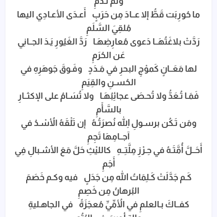
ولَم تَـدُمِ
ما حُورِبَت قَطُّ إلا عــادَ مِن حَرَبٍ أَعـدَى الأعـادِي اليها
مُلقِيَ السَّلَمِ
رَدَّتْ بلاغَتُهَــا دَعوى مُعارِضِهَـا رَدَّ الغَيُورِ يَـدَ الجــانِي
عَن الحُرَمِ
لها مَعَــانٍ كَموْجِ البحرِ في مَـدَدٍ وفَـوقَ جَوهَرِهِ في
الحُسـنِ والقِيَمِ
فَمَـا تُـعَدُّ ولا تُحـصَى عجائِبُهَـا ولا تُسَـامُ على الإكثــارِ
بالسَّأَمِ
ومَن تَـكُن برسـولِ اللهِ نُصرَتُـهُ إن تَلْقَهُ الأُسْـدُ في
آجــامِهَا تَجِمِ
أَحَــلَّ أُمَّتَـهُ في حِـرْزِ مِلَّتِــهِ كالليْثِ حَلَّ مَعَ الأشـبالِ فِي
أَجَمِ
كَـم جَدَّلَتْ كَـلِمَاتُ الله مِن جَدَلٍ فيه وكـم خَصَمَ
البُرهانُ مِن خَصِمِ
كفــاكَ بـالعلمِ في الأُمِّيِّ مُعجَزَةً في الجاهـليةِ