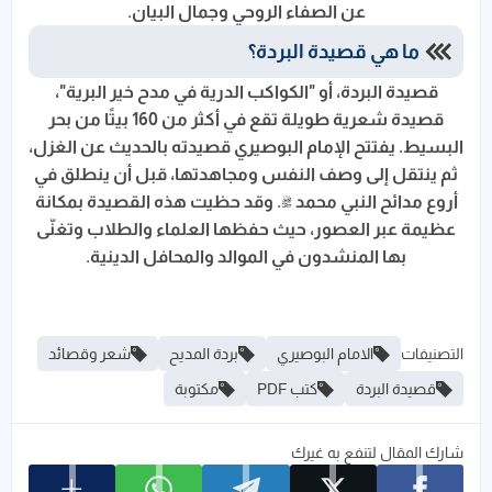
عن الصفاء الروحي وجمال البيان.
ما هي قصيدة البردة؟
قصيدة البردة، أو "الكواكب الدرية في مدح خير البرية"،
قصيدة شعرية طويلة تقع في أكثر من 160 بيتًا من بحر
البسيط. يفتتح الإمام البوصيري قصيدته بالحديث عن الغزل،
ثم ينتقل إلى وصف النفس ومجاهدتها، قبل أن ينطلق في
أروع مدائح النبي محمد ﷺ. وقد حظيت هذه القصيدة بمكانة
عظيمة عبر العصور، حيث حفظها العلماء والطلاب وتغنّى
بها المنشدون في الموالد والمحافل الدينية.
التصنيفات
الامام البوصيري
بردة المديح
شعر وقصائد
قصيدة البردة
كتب PDF
مكتوبة
شارك المقال لتنفع به غيرك