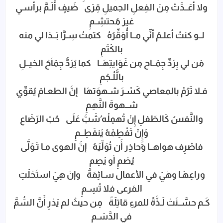
ولا أعَــدَّتْ مِنَ الفِعلِ الجميلِ قِرَى ضَيفٍ أَلَـمَّ برأسـي
غيرَ مُحتشِـمِ
لــو كنتُ أعلـمُ أنِّي مــا أُوَقِّرُهُ كتمتُ سِـرَّا بَــدَا لي منه
بالكَتَمِ
مَن لي بِرَدِّ جِمَــاح مِن غَوَايتِهَــا كما يُرَدُّ جِمَاَحُ الخيــلِ
بالُّلُـجُمِ
فـلا تَرُمْ بالمعاصي كَسْـرَ شـهوَتهَا إنَّ الطعـامَ يُقوِّي
شــهوةَ النَّهِمِ
والنَّفسُ كَالطّفلِ إِنْ تُهمِلْه ُشَبَّ عَلَى حُبِّ الرّضَاع
وَإِِِنْ تَفْطِمْهُ يَنفَطِــمِ
فاصْرِف هواهــا وحاذِر أَن تُوَلِّيَهُ إنَّ الهوى مـا تَـوَلَّى
يُصْمِ أو يَصِمِ
وراعِهَـا وهْيَ في الأعمال سـائِمَةٌ وإنْ هِيَ استَحْلَتِ
المَرعى فلا تُسِـمِ
كَـم حسَّــنَتْ لَـذَّةً للمرءِ قاتِلَةً مِن حيثُ لم يَدْرِ أَنَّ السُّمَّ
في الدَّسَـمِ