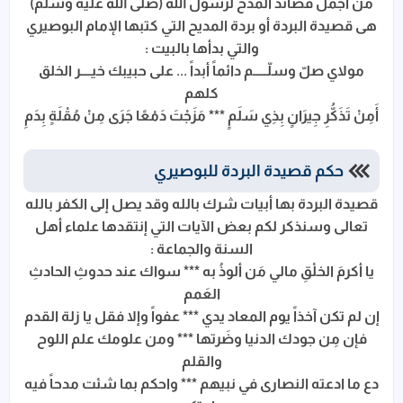
من أجمل قصائد المدح لرسول الله (صلى الله عليه وسلم)
هى قصيدة البردة أو بردة المديح التي كتبها الإمام البوصيري
قصيدة البردة مكتوبة كاملة جميع الابيات
والتي بدأها بالبيت :
مولاي صلّ وسلّـــــم دائماً أبداً ... على حبيبك خيــــر الخلق
كلهم
أَمِنْ تَذَكُّرِ جِيرَانٍ بِذِي سَلَمٍ *** مَزَجْتَ دَمْعًا جَرَى مِنْ مُقْلَةٍ بِدَمِ
حكم قصيدة البردة للبوصيري
قصيدة البردة بها أبيات شرك بالله وقد يصل إلى الكفر بالله
تعالى وسنذكر لكم بعض الآيات التي إنتقدها علماء أهل
السنة والجماعة :
يا أكرمَ الخلْقِ مالي مَن ألوذُ به *** سواك عند حدوثِ الحادثِ
العَمم
إن لم تكن آخذاً يوم المعاد يدي *** عفواً وإلا فقل يا زلة القدم
فإن مِن جودك الدنيا وضَرتها *** ومن علومك علم اللوح
والقلم
دع ما ادعته النصارى في نبيهم *** واحكم بما شئت مدحاً فيه