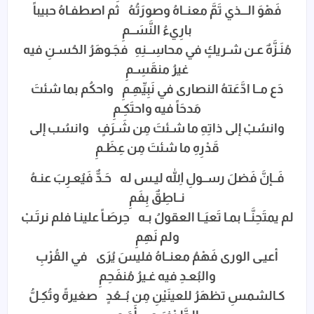
فَهْوَ الـــذي تَمَّ معنــاهُ وصورَتُهُ ثم اصطفـاهُ حبيباً
بارِيءُ النَّسَــمِ
مُنَـزَّهٌ عـن شـريكٍ في محاسِــنِهِ فجَـوهَرُ الحُسـنِ فيه
غيرُ منقَسِـمِ
دَع مــا ادَّعَتهُ النصارى في نَبِيِّهِـمِ واحكُم بما شئتَ
مَدحَاً فيه واحتَكِـمِ
وانسُبْ إلى ذاتِهِ ما شـئتَ مِن شَـرَفٍ وانسُب إلى
قَدْرِهِ ما شئتَ مِن عِظَـمِ
فَــإنَّ فَضلَ رســولِ اللهِ ليـس له حَـدٌّ فَيُعـرِبَ عنـهُ
نــاطِقٌ بِفَمِ
لم يمتَحِنَّــا بمـا تَعيَــا العقولُ بـه حِرصَـاً علينـا فلم نرتَـبْ
ولم نَهِمِ
أعيـى الورى فَهْمُ معنــاهُ فليسَ يُرَى في القُرْبِ
والبُعـدِ فيه غـيرُ مُنفَحِمِ
كـالشمسِ تظهَرُ للعينَيْنِ مِن بُــعُدٍ صغيرةً وتُكِـلُّ