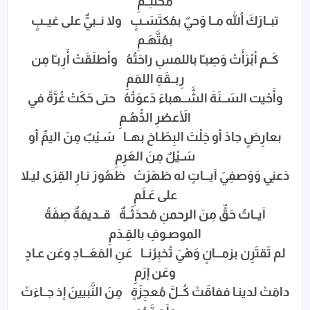
مُحتَلِــمِ
تبــارَكَ اللهُ مــا وَحيٌ بمُكتَسَـبٍ ولا نــبيٌّ على غيــبٍ
بمُتَّهَـمِ
كَــم أبْرَأَتْ وَصِبـًا باللمسِ راحَتُهُ وأطلَقَتْ أَرِبـًا مِن
رِبــقَةِ اللمَمِ
وأَحْيت السَــنَةَ الشَّــهباءَ دَعوَتُهُ حتى حَكَتْ غُرَّةً في
الأَعصُرِ الدُّهُـمِ
بعارِضٍ جادَ أو خِلْتَ البِطَـاحَ بهــا سَـيْبٌ مِنَ اليمِّ أو
سَـيْلٌ مِنَ العَرِمِ
دَعنِي وَوَصفِيَ آيـــاتٍ له ظهَرَتْ ظهُورَ نـارِ القِرَى ليـلا
على عَـلَمِ
آيــاتُ حَقٍّ مِنَ الرحمنِ مُحدَثَــةٌ قــديمَةٌ صِفَةُ
الموصـوفِ بالقِـدَمِ
لم تَقتَرِن بزمـــانٍ وَهْيَ تُخبِرُنــا عَنِ المَعَـــادِ وعَن عـادٍ
وعَن إرَمِ
دامَتْ لدينـا ففاقَتْ كُــلَّ مُعجِزَةٍ مِنَ النَّبيينَ إذ جــاءَتْ