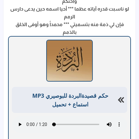
واحتكم
لو ناسبت قدره آياته عظما *** أحيا اسمه حين يدعى دارس
الرمم
فإن لي ذمة منه بتسميتي *** محمداً وهو أوفى الخلق
بالذمم
حكم قصيدةالبردة للبوصيري MP3
استماع + تحميل