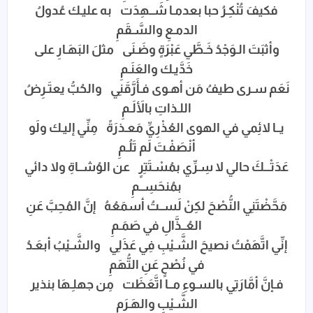
فكيفَ تُنْكِـرُ حبا بعدمـا شَــهِدَت به عليـك عُدولُ
الدمـعِ والسَّـقَمِ
وأثبَتَ الـوَجْدُ خَـطَّي عَبْرَةٍ وضَـنَى مثلَ البَهَـارِ على
خَدَّيـك والعَنَـمِ
نَعَم سـرى طيفُ مَن أهـوى فـأَرَّقَنِي والحُبُّ يعتَـرِضُ
اللـذاتِ بالأَلَـمِ
يــا لائِمي في الهوى العُذْرِيِّ مَعـذرَةً مِنِّي إليـك ولَو
أنْصَفْـتَ لَم تَلُـمِ
عَدَتْـــكَ حالي لا سِـرِّي بمُسْـتَتِرٍ عن الوُشــاةِ ولا دائي
بمُنحَسِــمِ
مَحَّضْتَنِي النُّصْحَ لكِنْ لَســتُ أسمَعُهُ إنَّ المُحِبَّ عَنِ
العُــذَّالِ في صَمَـمِ
إنِّي اتَّهَمْتُ نصيحَ الشَّـيْبِ فِي عَذَلِي والشَّـيْبُ أبعَـدُ
في نُصْحٍ عَنِ التُّهَمِ
فـإنَّ أمَّارَتِي بالسـوءِ مــا اتَّعَظَت مِن جهلِـهَا بنذير
الشَّـيْبِ والهَـرَمِ