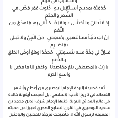
والتــأديبَ في اليُتُمِ
خَدَمْتُهُ بمديــحٍ أســتَقِيل بِـهِ ذُنوبَ عُمْر مَضَى في
الشِّعرِ والخِدَمِ
إذ قَـلَّدَانِيَ ما تُخشَـى عـواقِبُـهُ كــأنني بِهِــمَا هَدْيٌ مِنَ
النَّعَمِ
إنْ آتِ ذَنْبَـاً فمــا عَهدِي بمُنتَقِضٍ مِنَ النَّبِيِّ ولا حَبـلِي
بمُنصَـــرِمِ
فـــإنَّ لي ذِمَّةً منــه بتَسـمِيَتِي مُحمَّدًا وهُوَ أوفَى الخلقِ
بــالذِّمَمِ
يا رَبِّ بالمصطفى بلغ مقاصدنا واغفر لنا ما مضى يا
واسع الكرم
تُعد قصيدة البردة للإمام البوصيري من أعظم وأشهر
القصائد في تاريخ الأدب الإسلامي، بل أصبحت أيقونة خالدة
في عالم المدائح النبوية. كتبها الإمام شرف الدين محمد بن
سعيد البوصيري في القرن السابع الهجري تعبيرًا عن محبته
العميقة لرسول الله ﷺ، فأصبحت مرجعًا للمحبين والباحثين