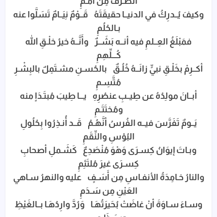
الطَّـرْفَ مِن أَمَـمِ
وكيفَ يُــدرِكُ في الدنيــا حقيقَتَهُ قَــوْمٌ نِيَــامٌ تَسَلَّوا عنه
بـالحُلُمِ
فمَبْلَغُ العِــلمِ فيه أنــه بَشَــرٌ وأَنَّــهُ خيرُ خلْـقِ الله
كُـــلِّهِمِ
أكــرِمْ بخَلْـقِ نبيٍّ زانَــهُ خُلُـقٌ بالحُسـنِ مشـتَمِلٌ بالبِشْـرِ
مُتَّسِـمِ
أبــانَ مولِدُهُ عن طِيــبِ عنصُرِهِ يـــا طِيبَ مُبتَـدَاٍ منه
ومُختَتَـمِ
يَــومٌ تَفَرَّسَ فيــه الفُرسُ أنَّهُـمُ قَــد أُنـذِرُوا بِحُلُولِ
البُؤسِ والنِّقَمِ
وبـاتَ إيوَانُ كِسـرَى وَهْوَ مُنْصَدِعٌ كَشَـملِ أصحابِ
كِسـرَى غيرَ مُلتَئِمِ
والنارُ خـامِدَةُ الأنفـاسِ مِن أَسَـفٍ عليه والنهرُ سـاهي
العَيْنِ مِن سَـدَمِ
وسـاءَ سـاوَةَ أنْ غاضَتْ بُحَيرَتُهَـا وَرُدَّ وارِدُهَـا بــالغَيْظِ