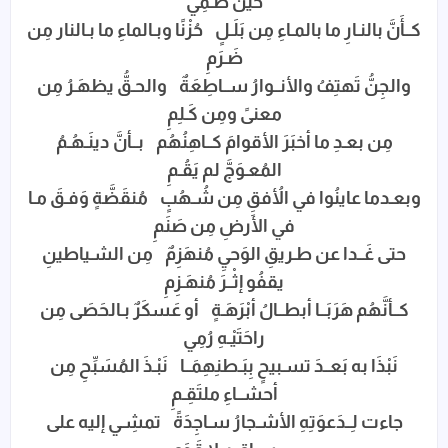
حينَ ظَـمِي
كــأَنَّ بالنـارِ ما بالمـاءِ مِن بَلَـلٍ حُزْنًا وبـالماءِ ما بـالنار مِن
ضَـرَمِ
والجِنُّ تَهتِفُ والأنــوارُ ســاطِعَةٌ والحـقُّ يظهَـرُ مِن
معنىً ومِن كَـلِمِ
مِن بعـدِ ما أخبَرَ الأقوامَ كــاهِنُهُم بــأنَّ دينَـهُـمُ
المُعـوَجَّ لم يَقُـمِ
وبعـدما عاينُوا في الأُفقِِ مِن شُـهُبٍ مُنقَضَّةٍ وَفـقَ مـا
في الأرضِ مِن صَنَمِ
حتى غَــدا عن طـريقِ الوَحيِ مُنهَزِمٌ مِن الشـياطينِ
يقفُو إثْــرَ مُنهَـزِمِ
كــأنَّهُم هَرَبَــا أبطــالُ أبْرَهَـةٍ أو عَسكَرٌ بـالحَصَى مِن
راحَتَيْـهِ رُمِي
نَبْذَا به بَعــدَ تسـبيحٍ بِبَـطنِهِمَــا نَبْـذَ المُسَبِّحِ مِن
أحشــاءِ ملتَقِـمِ
جاءت لِــدَعوَتِهِ الأشـجارُ سـاجِدَةً تمشِـي إليه على